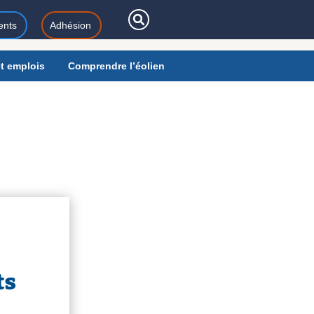
ents
Adhésion
t emplois
Comprendre l’éolien
ts