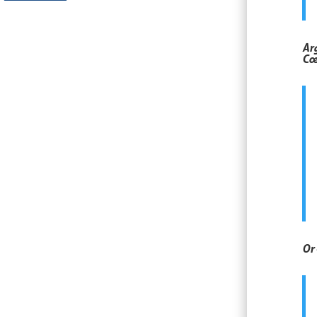
Ar
Cœ
Or