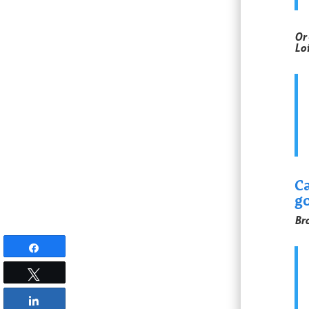
Or
Loi
C
g
Br
Partagez
Tweetez
Partagez