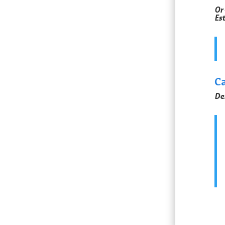
Or
Est
Ca
De