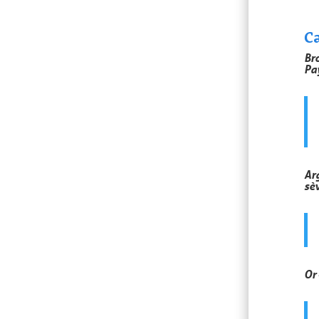
C
Br
Pa
Ar
sè
Or