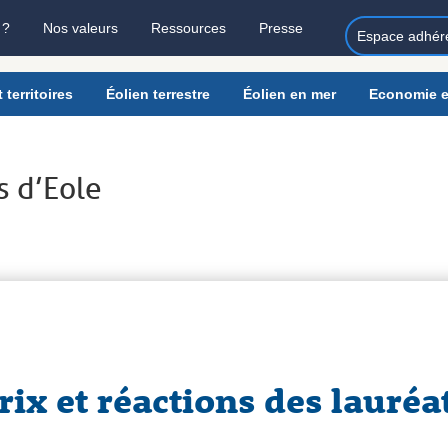
 ?
Nos valeurs
Ressources
Presse
Espace adhér
 territoires
Éolien terrestre
Éolien en mer
Economie e
s d’Eole
rix et réactions des lauréa