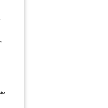
s
.
de
.
die