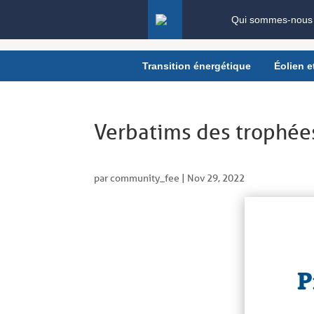
Panneau de gestion des cookies
Qui sommes-nous
Transition énergétique
Éolien et
Verbatims des trophée
par
community_fee
|
Nov 29, 2022
P