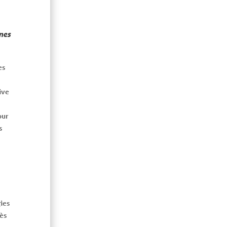
nes
es
ive
our
s
ies
rès