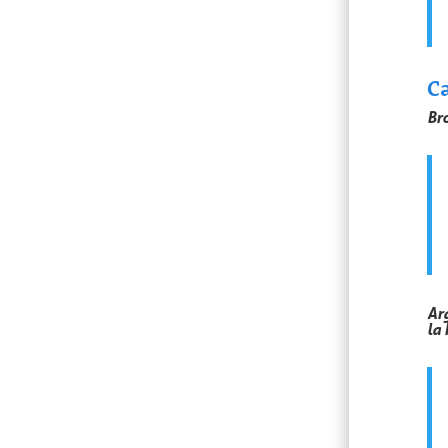
C
Br
Ar
la