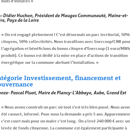
mats d’installés »
 – Didier Huchon, Président de Mauges Communauté, Maine-et-
re, Pays de la Loire
« On est engagé pleinement ! C’est désormais un parc territorial, 50%
citoyens, 50% collectivités. Nous travaillons avec Enercoop/CNR pou
l’agrégation et bénéficions du bonus citoyen d’Enercoop (1 euro/MWh
produit). Ce bonus est dédié à la mise en place d’actions de transition
énergétique sur la commune abritant l’installation. »
atégorie Investissement, financement et
ouvernance
onze- Pascal Pluot, Maire de Plancy-L’Abbaye, Aube, Grand Est
« Nous avons construit un parc où tout s’est très bien passé. Nous avon
été rassuré, informé. Pour nous la demande a pris 5 ans. Apparemmen
c’est court mais pour un maire c’est long. On a levé 240 000 € avec u
levée de fonds citoyenne. La commune est également participante à