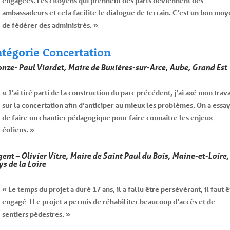
engagées. Les citoyens qui prennent des parts deviennent des
ambassadeurs et cela facilite le dialogue de terrain. C’est un bon mo
de fédérer des administrés. »
atégorie Concertation
onze- Paul Viardet, Maire de Buxières-sur-Arce, Aube, Grand Est
« J’ai tiré parti de la construction du parc précédent, j’ai axé mon trava
sur la concertation afin d’anticiper au mieux les problèmes. On a essa
de faire un chantier pédagogique pour faire connaître les enjeux
éoliens. »
ent – Olivier Vitre, Maire de Saint Paul du Bois, Maine-et-Loire,
s de la Loire
« Le temps du projet a duré 17 ans, il a fallu être persévérant, il faut ê
engagé ! Le projet a permis de réhabiliter beaucoup d’accès et de
sentiers pédestres. »