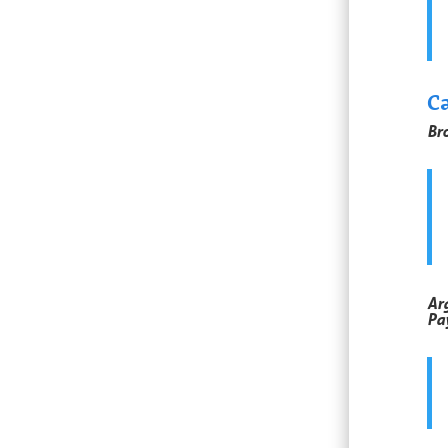
C
Br
Arg
Pay